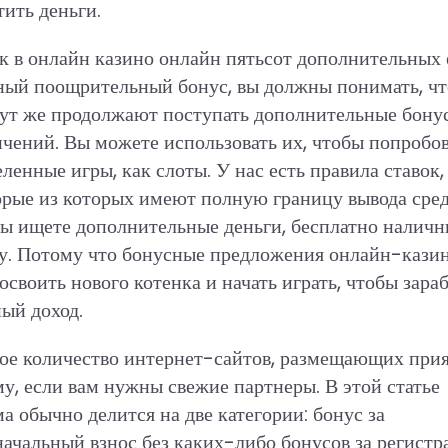
тить деньги.
к в онлайн казино онлайн пятьсот дополнительных 
ный поощрительный бонус, вы должны понимать, чт
Тут же продолжают поступать дополнительные бону
чений. Вы можете использовать их, чтобы попробов
ленные игры, как слоты. У нас есть правила ставок,
орые из которых имеют полную границу вывода сред
вы ищете дополнительные деньги, бесплатно наличн
у. Потому что бонусные предложения онлайн-кази
освоить нового котенка и начать играть, чтобы зара
ый доход.
ое количество интернет-сайтов, размещающих при
у, если вам нужны свежие партнеры. В этой статье
а обычно делится на две категории: бонус за
ачальный взнос без каких-либо бонусов за регистр