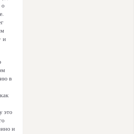
 о
е.
ег
ам
– и
о
ом
нию в
 как
у это
го
зино и