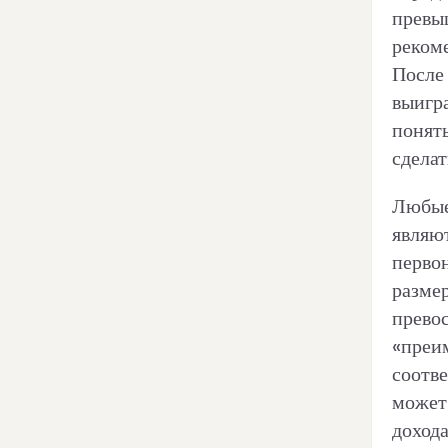
превыш
рекоме
После 
выигр
понят
сделат
Любые
являю
перво
размер
прево
«преи
соотве
может
дохода