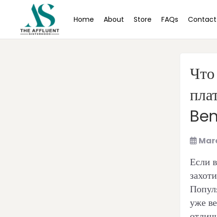
Home
About
Store
FAQs
Contact
Что
пла
Ben
Marc
Если в
захоти
Попул
уже ве
отличн