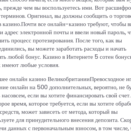
, прежде чем вы воспользуетесь ими. Вот расшифро
 терминов.
Оригинал, вы должны сообщить о торго
в казино.Почти все онлайн-казино требуют, чтобы 
и адрес электронной почты и ввели новый пароль, 
ить процесс протезирования. После того, как вы
динились, вы можете заработать расходы и начать
ать любой бонус. Казино в Интернете 5 сотен бону
к имеют любые условия.
Превосходное и
ние онлайн на 500 дополнительных, вероятно, не б
 насовсем, если вы хотите финансировать свой счет.
рое время, которое требуется, если вы хотите обраб
средств, может зависеть от метода, который вы
зуете для принудительного внесения депозита. Ско
чи данных с первоначальным взносом, в том числе, 