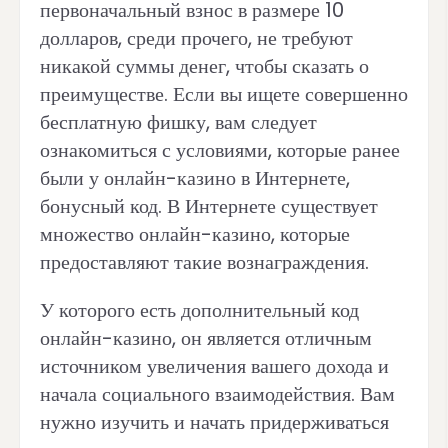
первоначальный взнос в размере 10
долларов, среди прочего, не требуют
никакой суммы денег, чтобы сказать о
преимуществе. Если вы ищете совершенно
бесплатную фишку, вам следует
ознакомиться с условиями, которые ранее
были у онлайн-казино в Интернете,
бонусный код. В Интернете существует
множество онлайн-казино, которые
предоставляют такие вознаграждения.
У которого есть дополнительный код
онлайн-казино, он является отличным
источником увеличения вашего дохода и
начала социального взаимодействия. Вам
нужно изучить и начать придерживаться