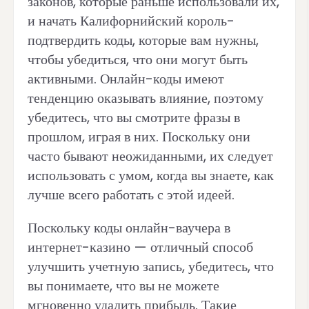
законов, которые раньше использовали их,
и начать Калифорнийский король-
подтвердить коды, которые вам нужны,
чтобы убедиться, что они могут быть
активными. Онлайн-коды имеют
тенденцию оказывать влияние, поэтому
убедитесь, что вы смотрите фразы в
прошлом, играя в них. Поскольку они
часто бывают неожиданными, их следует
использовать с умом, когда вы знаете, как
лучше всего работать с этой идеей.
Поскольку коды онлайн-ваучера в
интернет-казино — отличный способ
улучшить учетную запись, убедитесь, что
вы понимаете, что вы не можете
мгновенно удалить прибыль. Такие