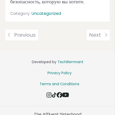
безопасность, которую вы хотите.
Category:
Uncategorized
Previous
Next
Developed by
TechRemnant
Privacy Policy
Terms and Conditions
The Affluent Sisterhood