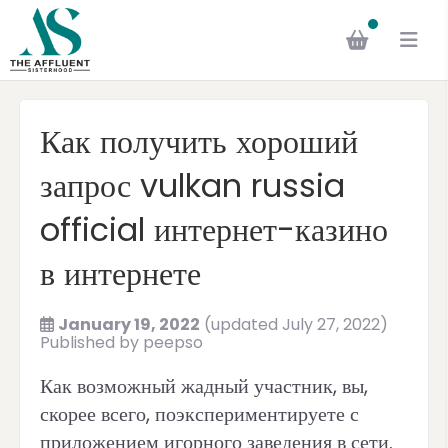
Как получить хороший
запрос vulkan russia
official интернет-казино
в интернете
January 19, 2022
(updated July 27, 2022)
Published by
peepso
Как возможный жадный участник, вы,
скорее всего, поэкспериментируете с
приложением игорного заведения в сети.