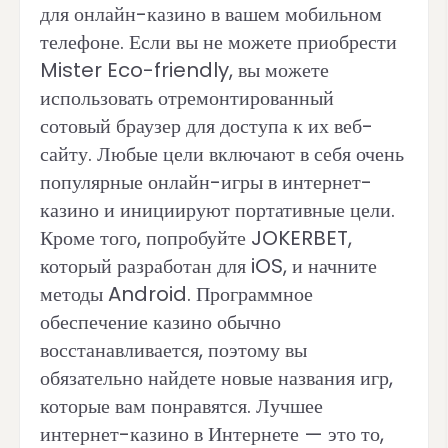
для онлайн-казино в вашем мобильном
телефоне. Если вы не можете приобрести
Mister Eco-friendly, вы можете
использовать отремонтированный
сотовый браузер для доступа к их веб-
сайту. Любые цели включают в себя очень
популярные онлайн-игры в интернет-
казино и инициируют портативные цели.
Кроме того, попробуйте JOKERBET,
который разработан для iOS, и начните
методы Android. Программное
обеспечение казино обычно
восстанавливается, поэтому вы
обязательно найдете новые названия игр,
которые вам понравятся. Лучшее
интернет-казино в Интернете — это то,