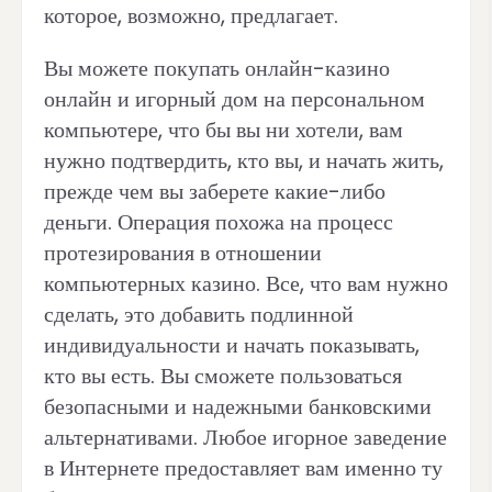
которое, возможно, предлагает.
Вы можете покупать онлайн-казино
онлайн и игорный дом на персональном
компьютере, что бы вы ни хотели, вам
нужно подтвердить, кто вы, и начать жить,
прежде чем вы заберете какие-либо
деньги. Операция похожа на процесс
протезирования в отношении
компьютерных казино. Все, что вам нужно
сделать, это добавить подлинной
индивидуальности и начать показывать,
кто вы есть. Вы сможете пользоваться
безопасными и надежными банковскими
альтернативами. Любое игорное заведение
в Интернете предоставляет вам именно ту