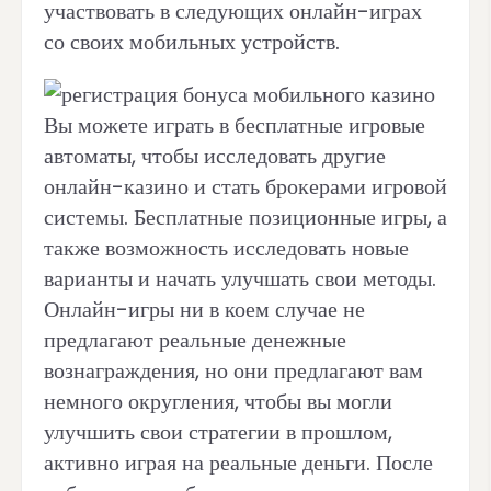
участвовать в следующих онлайн-играх
со своих мобильных устройств.
Вы можете играть в бесплатные игровые
автоматы, чтобы исследовать другие
онлайн-казино и стать брокерами игровой
системы. Бесплатные позиционные игры, а
также возможность исследовать новые
варианты и начать улучшать свои методы.
Онлайн-игры ни в коем случае не
предлагают реальные денежные
вознаграждения, но они предлагают вам
немного округления, чтобы вы могли
улучшить свои стратегии в прошлом,
активно играя на реальные деньги. После