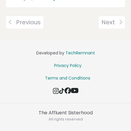
Previous
Next
Developed by
TechRemnant
Privacy Policy
Terms and Conditions
The Affluent Sisterhood
All rights reserved