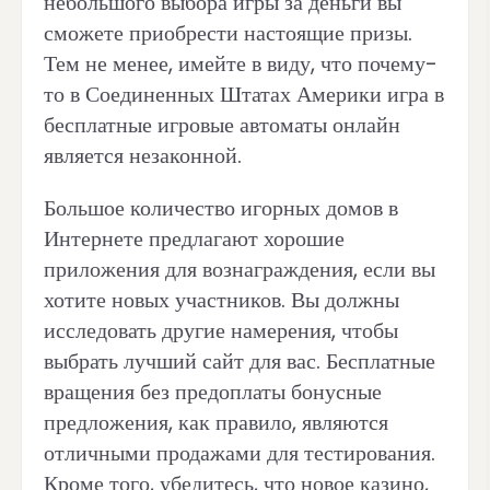
небольшого выбора игры за деньги вы
сможете приобрести настоящие призы.
Тем не менее, имейте в виду, что почему-
то в Соединенных Штатах Америки игра в
бесплатные игровые автоматы онлайн
является незаконной.
Большое количество игорных домов в
Интернете предлагают хорошие
приложения для вознаграждения, если вы
хотите новых участников. Вы должны
исследовать другие намерения, чтобы
выбрать лучший сайт для вас. Бесплатные
вращения без предоплаты бонусные
предложения, как правило, являются
отличными продажами для тестирования.
Кроме того, убедитесь, что новое казино,