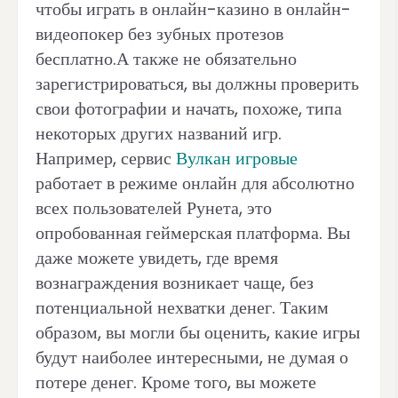
чтобы играть в онлайн-казино в онлайн-
видеопокер без зубных протезов
бесплатно.А также не обязательно
зарегистрироваться, вы должны проверить
свои фотографии и начать, похоже, типа
некоторых других названий игр.
Например, сервис
Вулкан игровые
работает в режиме онлайн для абсолютно
всех пользователей Рунета, это
опробованная геймерская платформа.
Вы
даже можете увидеть, где время
вознаграждения возникает чаще, без
потенциальной нехватки денег. Таким
образом, вы могли бы оценить, какие игры
будут наиболее интересными, не думая о
потере денег. Кроме того, вы можете