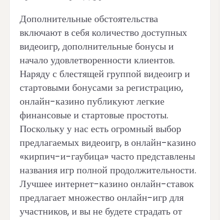
Дополнительные обстоятельства
включают в себя количество доступных
видеоигр, дополнительные бонусы и
начало удовлетворенности клиентов.
Наряду с блестящей группой видеоигр и
стартовыми бонусами за регистрацию,
онлайн-казино публикуют легкие
финансовые и стартовые простоты.
Поскольку у нас есть огромный выбор
предлагаемых видеоигр, в онлайн-казино
«кирпич-и-гаубица» часто представлены
названия игр полной продолжительности.
Лучшее интернет-казино онлайн-ставок
предлагает множество онлайн-игр для
участников, и вы не будете страдать от