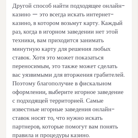
Другой способ найти подходящее онлайн-
казино — это всегда искать интернет-
казино, в котором возьмут карту. Каждый
раз, когда в игорном заведении нет этой
техники, вам приходится занимать
минутную карту для решения любых
ставок. Хотя это может показаться
переносимым, это также может сделать
вас уязвимыми для вторжения грабителей.
Поэтому благополучие в фискальном
оформлении, выберите игорное заведение
с подходящей территорией. Самые
известные игорные заведения онлайн-
ставок носят то, что нужно искать
партнеров, которые помогут вам понять
правила и процедуры казино.