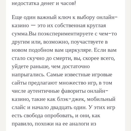
недостатка денег и часов!
Еще один важный ключ к выбору онлайн-
казино — это их собственная круглая
сумма.Вы поэкспериментируете с чем-то
другим или, возможно, поучаствуете в
новом подобном вам циркуляре. Если вам
стало скучно до смерти, вы, скорее всего,
уйдете раньше, чем достаточно
напрыгались. Самые известные игровые
сайты предлагают множество игр, в том
числе аутентичные фавориты онлайн-
казино, такие как блэк-джек, мобильный
слайс и начало двадцать один. У этих игр
есть свобода опробовать, и они, как
правило, похожи на ее аналоги из