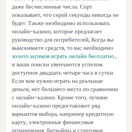
даже бесчисленные числа. Сорт
показывает, что серой секунды никогда не
будет. Также необходимо использовать
онлайн-казино, которое предлагает
руководство для потребителей, Когда вы
выискиваете средств, то вас необходимо
золото ацтеков играть онлайн бесплатно
,
и ваши поиски увенчаются успехом.
доступное двадцать четыре часа в сутки.
Если вам нужно играть на реальные
деньги, нет большего места по сравнению
с онлайн-казино. Кроме того, лучшие
онлайн-казино предоставляют ряд
вариантов выбора, например кредитную
карту, электронные финансовые
ограничения, биткойны и стартовые