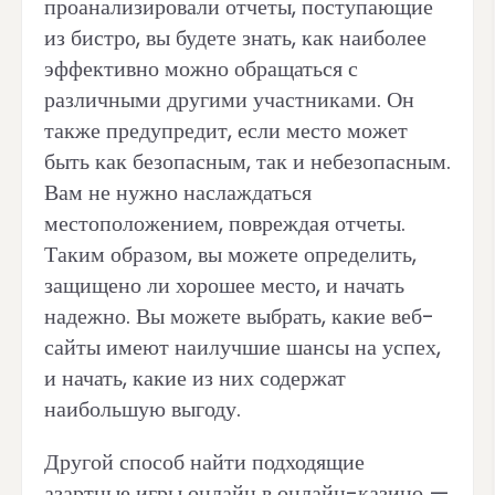
проанализировали отчеты, поступающие
из бистро, вы будете знать, как наиболее
эффективно можно обращаться с
различными другими участниками. Он
также предупредит, если место может
быть как безопасным, так и небезопасным.
Вам не нужно наслаждаться
местоположением, повреждая отчеты.
Таким образом, вы можете определить,
защищено ли хорошее место, и начать
надежно. Вы можете выбрать, какие веб-
сайты имеют наилучшие шансы на успех,
и начать, какие из них содержат
наибольшую выгоду.
Другой способ найти подходящие
азартные игры онлайн в онлайн-казино —