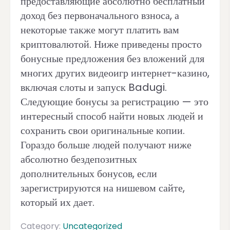
предоставляющие абсолютно бесплатный
доход без первоначального взноса, а
некоторые также могут платить вам
криптовалютой. Ниже приведены просто
бонусные предложения без вложений для
многих других видеоигр интернет-казино,
включая слоты и запуск Badugi.
Следующие бонусы за регистрацию — это
интересный способ найти новых людей и
сохранить свои оригинальные копии.
Гораздо больше людей получают ниже
абсолютно бездепозитных
дополнительных бонусов, если
зарегистрируются на нишевом сайте,
который их дает.
Category:
Uncategorized