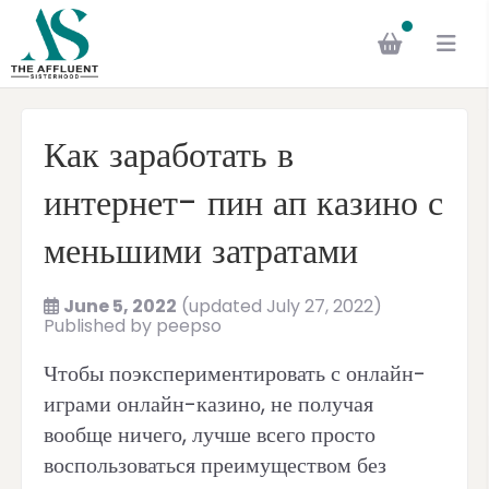
Как заработать в
интернет- пин ап казино с
меньшими затратами
June 5, 2022
(updated July 27, 2022)
Published by
peepso
Чтобы поэкспериментировать с онлайн-
играми онлайн-казино, не получая
вообще ничего, лучше всего просто
воспользоваться преимуществом без