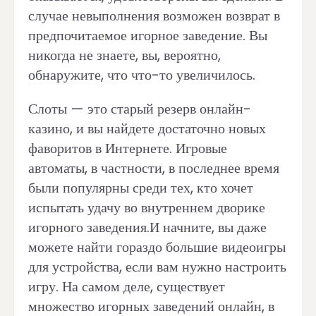
случае невыполнения возможен возврат в
предпочитаемое игорное заведение. Вы
никогда не знаете, вы, вероятно,
обнаружите, что что-то увеличилось.
Слоты — это старый резерв онлайн-
казино, и вы найдете достаточно новых
фаворитов в Интернете. Игровые
автоматы, в частности, в последнее время
были популярны среди тех, кто хочет
испытать удачу во внутреннем дворике
игорного заведения.И начните, вы даже
можете найти гораздо большие видеоигры
для устройства, если вам нужно настроить
игру. На самом деле, существует
множество игорных заведений онлайн, в