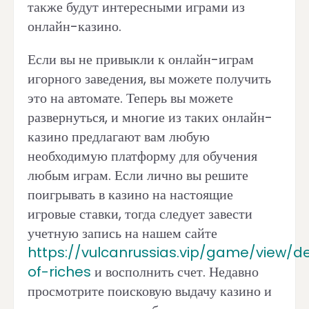
также будут интересными играми из
онлайн-казино.
Если вы не привыкли к онлайн-играм
игорного заведения, вы можете получить
это на автомате. Теперь вы можете
развернуться, и многие из таких онлайн-
казино предлагают вам любую
необходимую платформу для обучения
любым играм. Если лично вы решите
поигрывать в казино на настоящие
игровые ставки, тогда следует завести
учетную запись на нашем сайте
https://vulcanrussias.vip/game/view/
of-riches
и восполнить счет. Недавно
просмотрите поисковую выдачу казино и