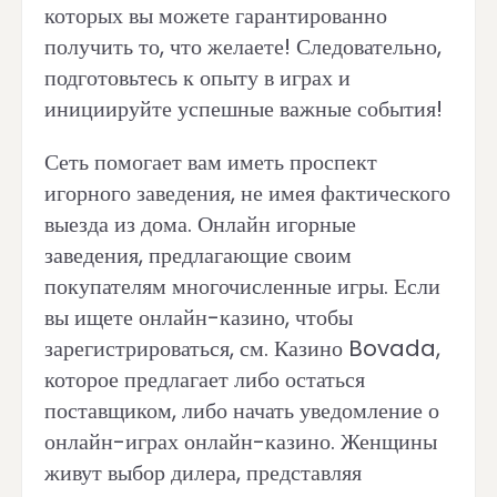
которых вы можете гарантированно
получить то, что желаете! Следовательно,
подготовьтесь к опыту в играх и
инициируйте успешные важные события!
Сеть помогает вам иметь проспект
игорного заведения, не имея фактического
выезда из дома. Онлайн игорные
заведения, предлагающие своим
покупателям многочисленные игры. Если
вы ищете онлайн-казино, чтобы
зарегистрироваться, см. Казино Bovada,
которое предлагает либо остаться
поставщиком, либо начать уведомление о
онлайн-играх онлайн-казино. Женщины
живут выбор дилера, представляя