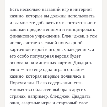
Есть несколько названий игр в интернет-
казино, которые вы должны использовать,
и вы можете добавить их в соответствии с
вашими предпочтениями и инициировать
финансовое учреждение. Блэк-джек, в том
числе, считается самой популярной
карточной игрой в игорных заведениях, а
его особо популярная версия будет
основана на минутных картах. Двадцать
одно — это еще одна игра в онлайн-
казино, которая впервые появилась в
Португалии. В его содержании есть
множество областей выбора в других
странах, например, блэкджек. Двадцать
один, азартные игры и стартовый слот