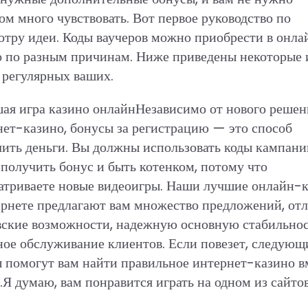
м много чувствовать. Вот первое руководство по
отру идеи. Коды ваучеров можно приобрести в онла
о по разным причинам.
Ниже приведены некоторые 
 регулярных ваших.
Независимо от нового решен
нет-казино, бонусы за регистрацию — это способ
чить деньги. Вы должны использовать коды кампани
получить бонус и быть котенком, потому что
атриваете новые видеоигры. Наши лучшие онлайн-
ернете предлагают вам множество предложений, от
вские возможности, надежную основную стабильнос
ное обслуживание клиентов. Если повезет, следующ
ы помогут вам найти правильное интернет-казино в
.Я думаю, вам понравится играть на одном из сайтов