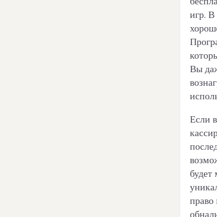
беспла
игр. В
хорошо
Прогр
которы
Вы да
возна
исполь
Если в
кассир
после
возмож
будет 
уникал
право
обнал