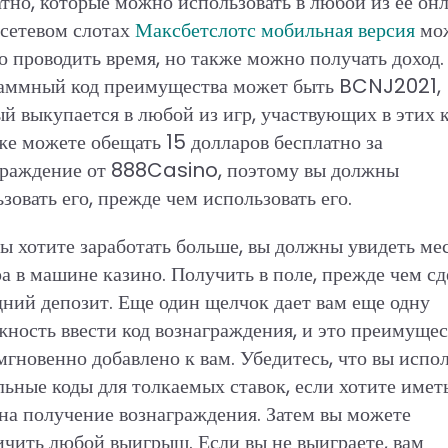
тно, которые можно использовать в любой из ее он
 сетевом слотах
Максбетслотс мобильная версия
мо
 проводить время, но также можно получать доход.
аммный код преимущества может быть BCNJ2021,
й выкупается в любой из игр, участвующих в этих 
же можете обещать 15 долларов бесплатно за
граждение от 888Casino, поэтому вы должны
зовать его, прежде чем использовать его.
ы хотите заработать больше, вы должны увидеть ме
а в машине казино. Получить в поле, прежде чем сд
дний депозит. Еще один щелчок дает вам еще одну
ность ввести код вознаграждения, и это преимущес
мгновенно добавлено к вам. Убедитесь, что вы испо
ьные коды для толкаемых ставок, если хотите имет
 на получение вознаграждения. Затем вы можете
ичить любой выигрыш. Если вы не выиграете, вам