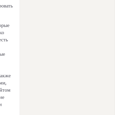
ровать
орые
ко
есть
ные
также
ми,
айтом
ие
и