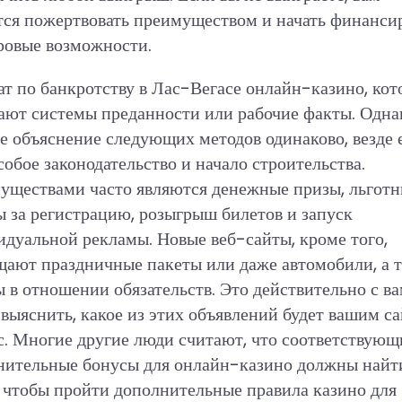
тся пожертвовать преимуществом и начать финанси
гровые возможности.
т по банкротству в Лас-Вегасе онлайн-казино, кот
ают системы преданности или рабочие факты. Одна
е объяснение следующих методов одинаково, везде 
собое законодательство и начало строительства.
уществами часто являются денежные призы, льгот
ы за регистрацию, розыгрыш билетов и запуск
идуальной рекламы. Новые веб-сайты, кроме того,
щают праздничные пакеты или даже автомобили, а 
 в отношении обязательств. Это действительно с ва
выяснить, какое из этих объявлений будет вашим с
с. Многие другие люди считают, что соответствующ
нительные бонусы для онлайн-казино должны найт
, чтобы пройти дополнительные правила казино для