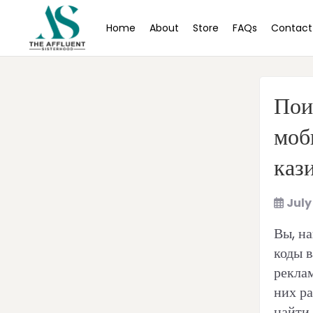
Home
About
Store
FAQs
Contact
Пои
моб
каз
July
Вы, на
коды 
реклам
них ра
найти