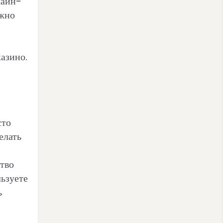
лайн-
жно
казино.
сто
елать
тво
льзуете
ь