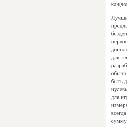
каждог
Лучши
предла
безде
перво
допол
для т
разра
обычно
быть д
нулев
для иг
измеря
всегд
сумму