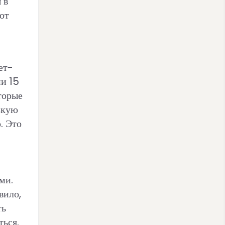
 в
от
ет-
ии 15
торые
зкую
. Это
ми.
вило,
ть
ться.