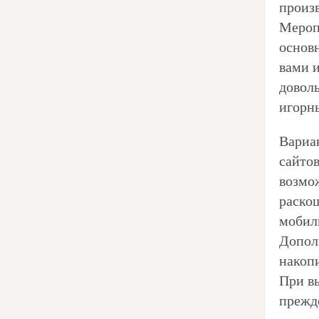
произв
Меропр
основн
вами и
доволь
игорны
Вариа
сайтов
возмо
раскош
мобиль
Допол
накоп
При вы
прежд