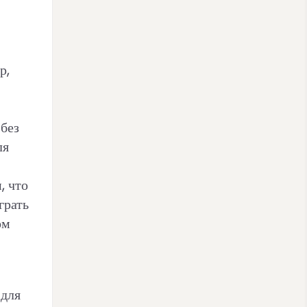
р,
 без
ля
, что
грать
ом
 для