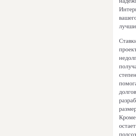
надежн
Интерн
вашег
лучший
Ставк
проек
недолг
получ
степен
помога
долго
разраб
разме
Кроме 
остает
подсоз