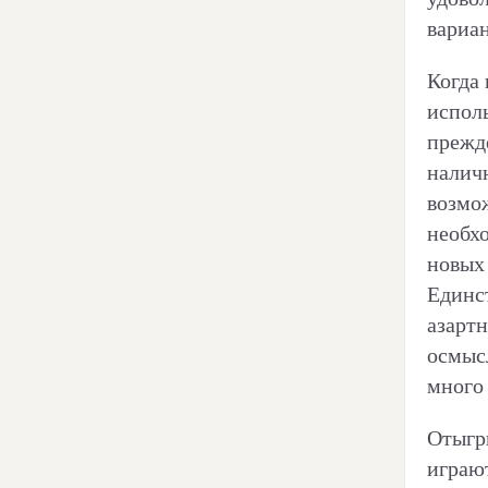
вариан
Когда 
испол
прежде
налич
возмож
необхо
новых 
Единст
азартн
осмыс
много 
Отыгр
играют