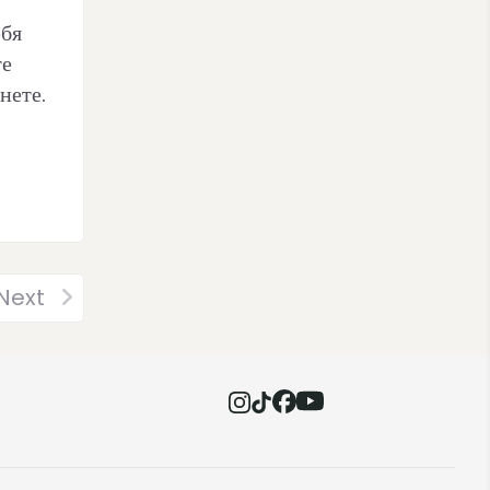
ебя
те
нете.
Next