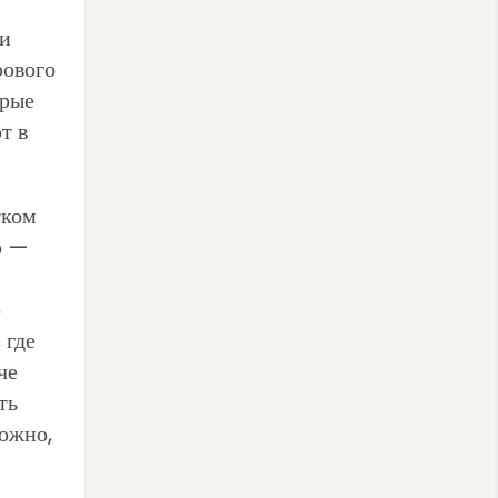
ни
рового
орые
т в
тком
о —
о
 где
че
ть
можно,