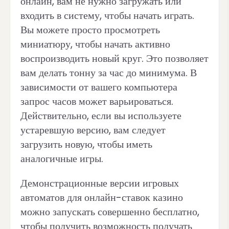
онлайн, вам не нужно загружать или
входить в систему, чтобы начать играть.
Вы можете просто просмотреть
миниатюру, чтобы начать активно
воспроизводить новый круг. Это позволяет
вам делать тонну за час до минимума. В
зависимости от вашего компьютера
запрос часов может варьироваться.
Действительно, если вы используете
устаревшую версию, вам следует
загрузить новую, чтобы иметь
аналогичные игры.
Демонстрационные версии игровых
автоматов для онлайн-ставок казино
можно запускать совершенно бесплатно,
чтобы получить возможность получать