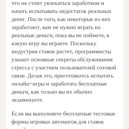
что не стоит увлекаться заработком и
начать испытывать недостаток реальных
денег. После того, как некоторые из них
заработают, вам не нужно играть на
реальные деньги, пока вы не поймете, в
какую игру вы играете. Поскольку
индустрия ставок растет, программисты
узнают основные секреты обслуживания
стресса с участием пользователей сотовой
связи. Делая это, приготовьтесь испытать
онлайн-игры и заработать бесплатные
деньги, как только вы их обычно
экзаменуете.
Если вы выполняете бесплатные тестовые
формы игровых автоматов для ставок