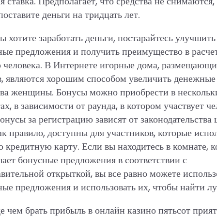
я ставка. Предполагает, что средства не снимаются,
поставите деньги на тридцать лет.
ы хотите заработать деньги, постарайтесь улучшить
ные предложения и получить преимущество в расчет
о человека. В Интернете игорные дома, размещающи
в, являются хорошим способом увеличить денежные
тва женщины. Бонусы можно приобрести в нескольк
ах, в зависимости от раунда, в котором участвует че
онусы за регистрацию зависят от законодательства 
ак правило, доступны для участников, которые исп
 кредитную карту. Если вы находитесь в комнате, к
шает бонусные предложения в соответствии с
вительной открыткой, вы все равно можете использ
ные предложения и использовать их, чтобы найти л
е чем брать прибыль в онлайн казино пятьсот прия