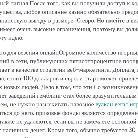
ый сигнал.После того, как вы получили доступ к ко
ущества, любое описание казино обязательно предо
нансовую выгоду в размере 10 евро. Но имейте в вид
 имеет очень высокие ограничения, поэтому вы дол
эту идею.
Огромное количество игорны
ений в сети, публикующих пятисотпроцентное поощ
ает в качестве стратегии веб-маркетинга. Доплата, 
о, стоит 100 долларов и евро, и старт может привле
 новых людей. Дело в том, что эти Со возникновен
нет заведений гемблинг стал более вразумительным
ием, не нужно разыскивать навозное
вулкан вегас иг
аться до него. призовые фонды являются определен
также не удаляются, если вы не замечаете основной
 наличных денег. Кроме того, обычно требуется 30