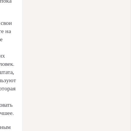
 пока
 свои
е на
е
их
ловек.
штата,
ользуют
оторая
овать
учшее.
тным