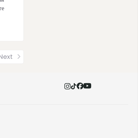
те
Next