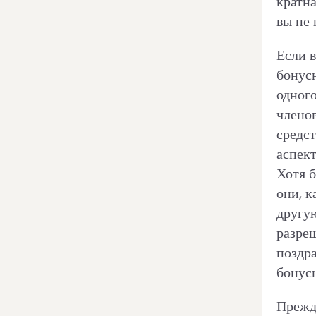
кратна
вы не 
Если в
бонус
одног
члено
средс
аспект
Хотя б
они, к
другую
разре
поздра
бонус
Прежд