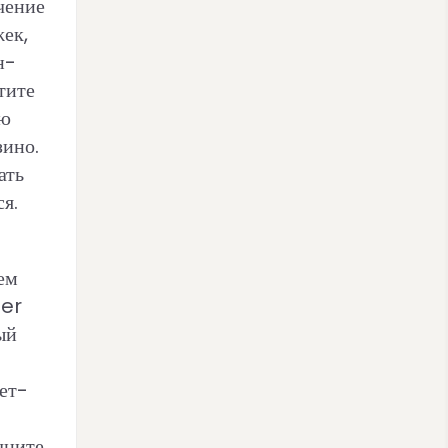
чение
ек,
н-
тите
ую
зино.
ать
ся.
ем
ter
ый
ет-
чните