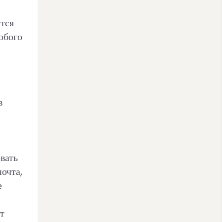
тся
юбого
в
вать
очта,
е
т