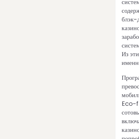
систе
содер
блэк-д
казино
зараб
систем
Из эт
именно
Прогр
прево
мобил
Eco-f
сотовы
включ
казин
попро