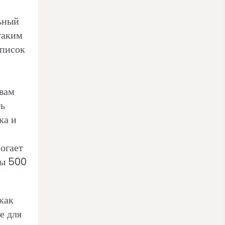
льный
таким
список
 вам
ть
ка и
огает
ры 500
как
е для