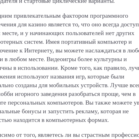
дателя и стартовые циклические варианты.
дним привлекательным фактором программного
чения для казино является то, что оно всегда доступ
 месте, и у начинающих пользователей нет других
ютерных систем. Имея портативный компьютер и
ючение к Интернету, вы можете наслаждаться в люб
и в любом месте. Видеоигры более культурны и
чны в использовании. Кроме того, как правило, лу
жения используют названия игр, которые были
льно созданы для мобильных устройств. Лучше всег
лобби игорного заведения разобраться проще, чем в
ате персональных компьютеров. Вы также можете у
альные бонусы и запустить рекламу, которая не
стью находится в компьютерных формах.
симо от того, являетесь ли вы страстным професси