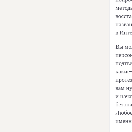
метод
восста
назван
в Инте
Вы мо
персо
подтве
какие
проте
вам н
и нача
безоп
Любое
именно