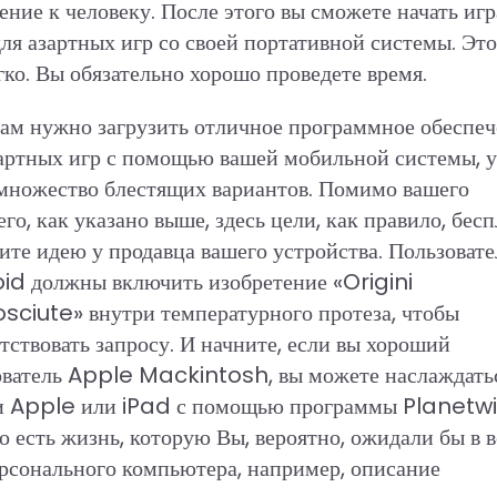
ние к человеку. После этого вы сможете начать игр
ля азартных игр со своей портативной системы. Эт
гко. Вы обязательно хорошо проведете время.
вам нужно загрузить отличное программное обеспе
зартных игр с помощью вашей мобильной системы, у
 множество блестящих вариантов. Помимо вашего
го, как указано выше, здесь цели, как правило, бесп
ите идею у продавца вашего устройства. Пользоват
id должны включить изобретение «Origini
sciute» внутри температурного протеза, чтобы
тствовать запросу. И начните, если вы хороший
ователь Apple Mackintosh, вы можете наслаждать
и Apple или iPad с помощью программы Planetw
о есть жизнь, которую Вы, вероятно, ожидали бы в 
ерсонального компьютера, например, описание