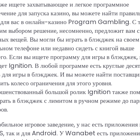
аже ищете захватывающее и легкое программное
ечение для запуска казино, вы можете найти прави
 для вас в онлайн-казино Program Gambling. С 
им выбором решение, несомненно, предложит вам 
ых вещей. Вы могли бы играть в блэкджек на своем
ьном телефоне или недавно сидеть с книгой выше
го. Если вы ищете программу для игры в блэкджек,
ет Ignition. В любой программе есть круглые деся
 для игры в блэкджек. И вы можете найти поставщи
ить колесо ограничения для этого уровня.
ршенствованный большой ролик Ignition также пом
грать в блэкджек с лимитом в ручном режиме до па
ов.
бильное игровое заведение, у нас есть приложения 
OS, так и для Android. У Wanabet есть приложени