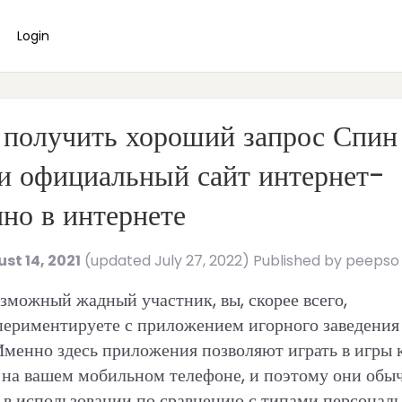
Login
 получить хороший запрос Спин
и официальный сайт интернет-
ино в интернете
st 14, 2021
(updated July 27, 2022)
Published by
peepso
зможный жадный участник, вы, скорее всего,
периментируете с приложением игорного заведения
Именно здесь приложения позволяют играть в игры 
 на вашем мобильном телефоне, и поэтому они обы
 в использовании по сравнению с типами персонал