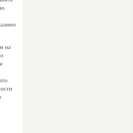
но
е
казино
м на
но
те
что
ности
я