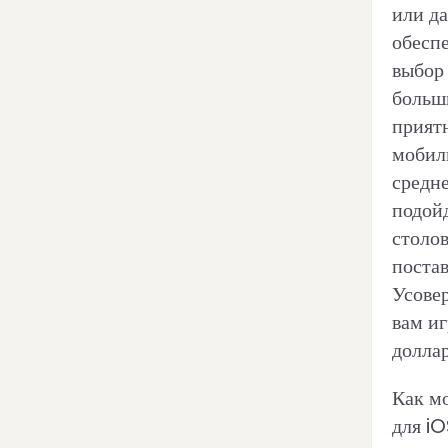
или д
обесп
выбор
больш
приятн
мобил
средне
подойд
столов
постав
Усове
вам и
доллар
Как мо
для i