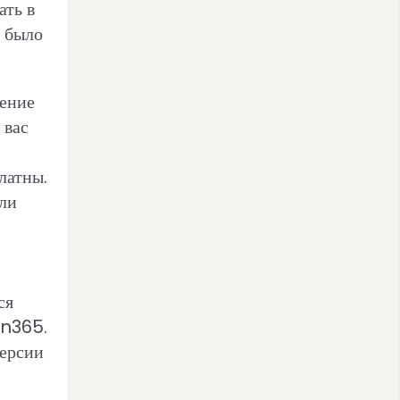
ать в
о было
чение
 вас
латны.
ели
ся
in365.
версии