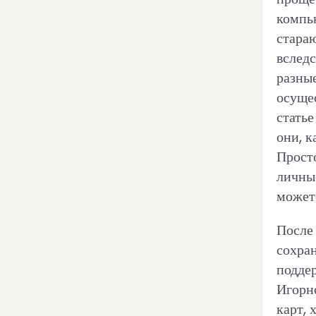
компь
стара
вслед
разные
осущес
статье
они, к
Просто
личны
можете
После 
сохран
подде
Игорн
карт, 